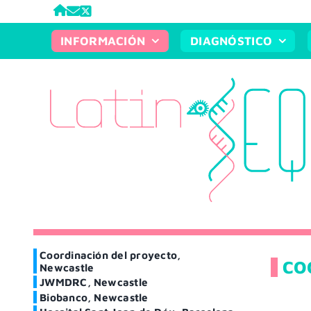
Saltar
al
INFORMACIÓN
DIAGNÓSTICO
contenido
Coordinación del proyecto,
CO
Newcastle
JWMDRC, Newcastle
Biobanco, Newcastle