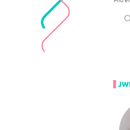
PhD en
JW