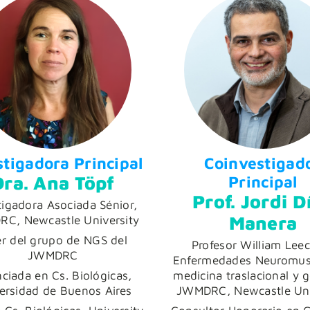
stigadora Principal
Coinvestigad
Dra. Ana Töpf
Principal
Prof. Jordi D
tigadora Asociada Sénior,
Manera
C, Newcastle University
er del grupo de NGS del
Profesor William Lee
JWMDRC
Enfermedades Neuromusc
nciada en Cs. Biológicas,
medicina traslacional y g
ersidad de Buenos Aires
JWMDRC, Newcastle Uni