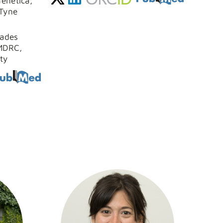
enética,
Tyne
dades
MDRC,
ty