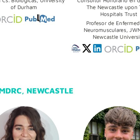
 Cs. Biológicas, University
Consultor Honorario en G
of Durham
The Newcastle upon 
Hospitals Trust
Profesor de Enferme
Neuromusculares, JW
Newcastle Universi
MDRC, NEWCASTLE