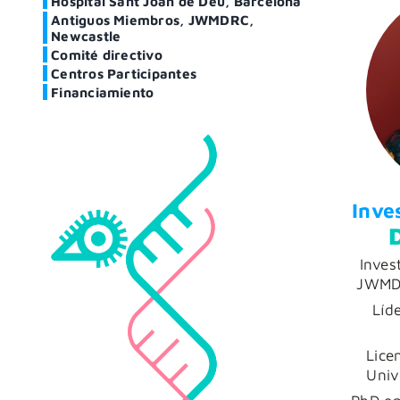
Hospital Sant Joan de Déu, Barcelona
Antiguos Miembros, JWMDRC,
Newcastle
Comité directivo
Centros Participantes
Financiamiento
Inve
Inves
JWMDR
Líd
Lice
Univ