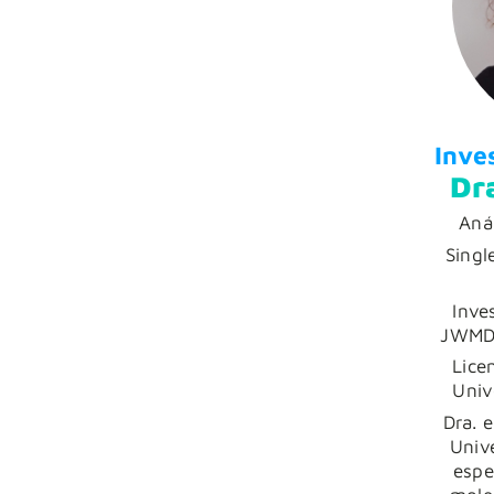
Inve
Dr
Aná
Singl
Inve
JWMDR
Lice
Univ
Dra. 
Univ
espe