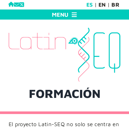
Saltar
ES
|
EN
|
BR
al
MENU
contenido
INFORMACIÓN
DIAGNÓSTICO
INVESTIGACIÓN
FORMACIÓN
CÓMO COLABORAR
INTRANET
FORMACIÓN
CONTACTO
El proyecto Latin-SEQ no solo se centra en